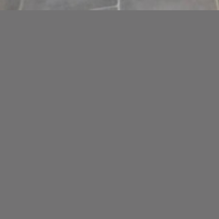
BIENVENUE
Pina, Arnaud et David sont ravis de vous accueillir dans leu
chic et romantique aux couleurs de l’Italie.
Nous vous proposons des plats fait maison de A-Z et de quali
Nous serons enchantés de vous accueillir afin de vous fair
INFOS
Nom
: IL GUSTO GIUSTO
Adresse
: Rue de Namur 35 – 5600 PHILIPPEVILLE
Appeler
: 071.12.07.09