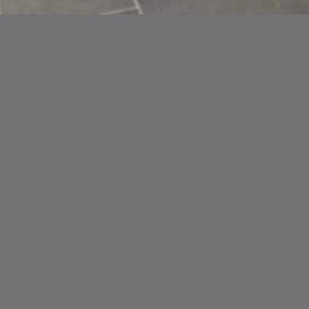
r nouvel établissement situé au cœur de Philippeville dans un cadre
té. Pâtes fraîches, poissons du jour, viandes grillées de qualité.
e passer un moment merveilleux.
COMMODITÉS ET SERVICES
Commodités
: Ambiance Cool, Salle de fêtes,
RestoBookings Promotions, Réservations possibles en
temps réel, Salle privée, Menus enfants, Resto ambiance,